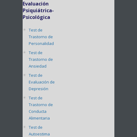
Evaluación
Psiquiátrica-
Psicológica
Test de
Trastorno de
Personalidad
Test de
Trastorno de
Ansiedad
Test de
Evaluación de
Depresión
Test de
Trastorno de
Conducta
Alimentaria
Test de
Autoestima